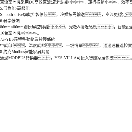
直流室內機采用DC高效直流調速電機，運行振動小，效率
5.低負能·高節能
Smooth-drive驅動控製係統，冷媒按需輸送，室溫更穩
6.奢享低調
86mm×86mm觸摸屏控製器，光敏&接近感應，智
16台室內機。
7.i-YES遠程移動終端控製係統
空調啟停、溫度調節、一鍵情景，通過遠程遙控實
8.約克Modbus智能家居網關
通過MODBUS轉換器，YES-VILLA可接入智能家居係統